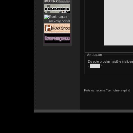
Antispam
Do pole prosím napište číslice
:
*
Pole označená * je nutné vyplnit