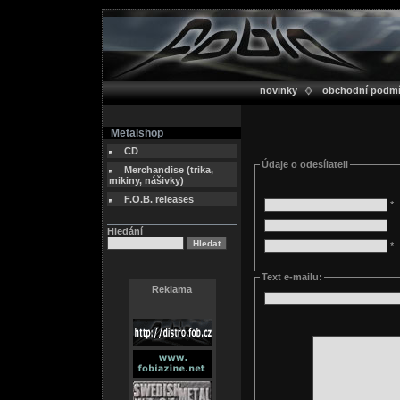
novinky
obchodní podm
Metalshop
CD
Údaje o odesílateli
Merchandise (trika,
mikiny, nášivky)
F.O.B. releases
*
Hledání
*
Text e-mailu:
Reklama