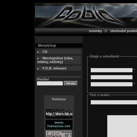
novinky
obchodní podm
Metalshop
CD
Údaje o odesílateli
Merchandise (trika,
mikiny, nášivky)
F.O.B. releases
*
Hledání
*
Text e-mailu:
Reklama