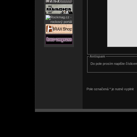
Antispam
Do pole prosím napište číslice
Pole označená * je nutné vyplnit