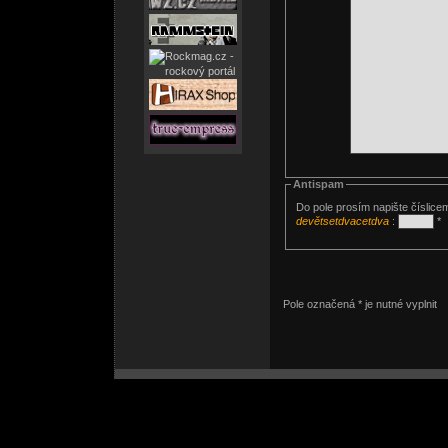
Antispam
Do pole prosím napište číslice
devětsetdvacetdva
:
*
Pole označená * je nutné vyplnit