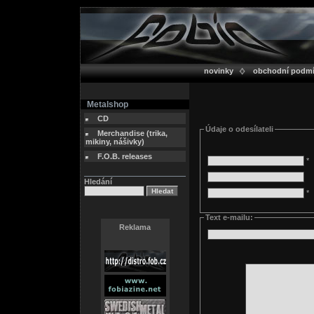
novinky
obchodní podm
Metalshop
CD
Údaje o odesílateli
Merchandise (trika,
mikiny, nášivky)
F.O.B. releases
*
Hledání
*
Text e-mailu:
Reklama