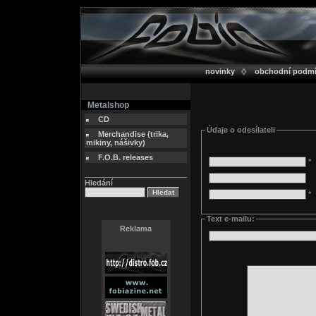
novinky
obchodní podm
Metalshop
CD
Údaje o odesílateli
Merchandise (trika,
mikiny, nášivky)
F.O.B. releases
*
Hledání
*
Text e-mailu:
Reklama