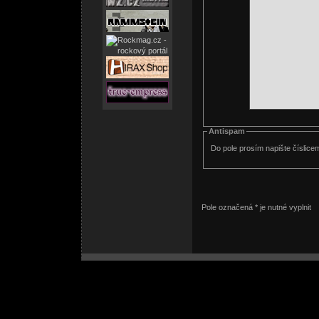
Antispam
Do pole prosím napište číslice
Pole označená * je nutné vyplnit