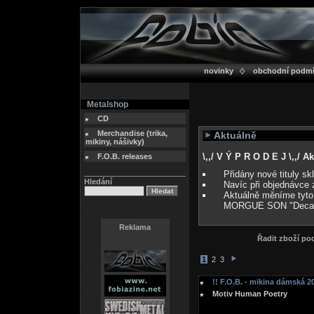
novinky
obchodní podm
Metalshop
CD
Merchandise (trika,
Aktuálně
mikiny, nášivky)
\,,/ V Ý P R O D E J \,,/ 
F.O.B. releases
Přidány nové tituly s
Hledání
Navíc při objednávce 
Aktuálně měníme tyto
MORGUE SON "Deca
Reklama
Řadit zboží p
1
2
3
!! F.O.B. - mikina dámská 20
Motiv Human Poetry