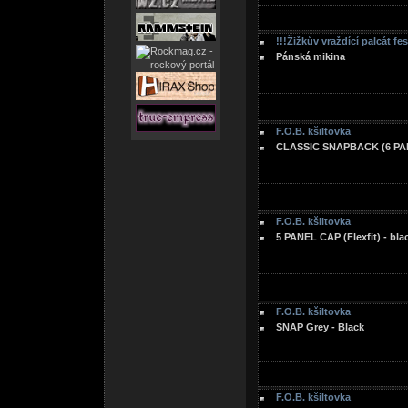
!!!Žižkův vraždící palcát fe
Pánská mikina
F.O.B. kšiltovka
CLASSIC SNAPBACK (6 PAN
F.O.B. kšiltovka
5 PANEL CAP (Flexfit) - bla
F.O.B. kšiltovka
SNAP Grey - Black
F.O.B. kšiltovka