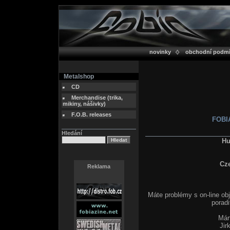
novinky
obchodní podm
Metalshop
CD
Merchandise (trika,
mikiny, nášivky)
F.O.B. releases
FOBIA
Hledání
Hu
Cz
Reklama
Máte problémy s on-line ob
poradi
Már
Jir