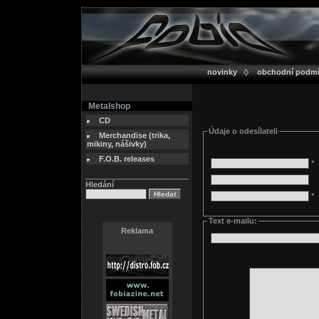
novinky
obchodní podm
Metalshop
CD
Údaje o odesílateli
Merchandise (trika,
mikiny, nášivky)
F.O.B. releases
*
Hledání
*
Text e-mailu:
Reklama