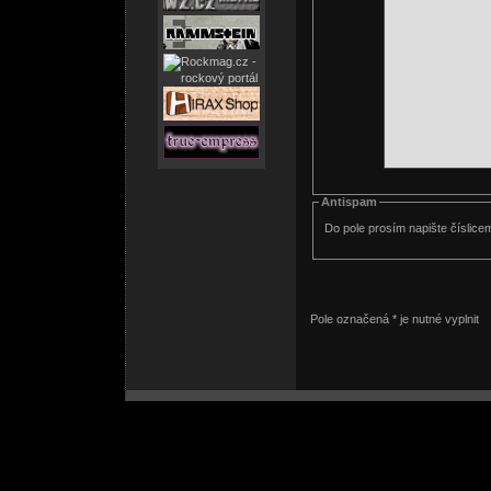
Antispam
Do pole prosím napište číslice
Pole označená * je nutné vyplnit