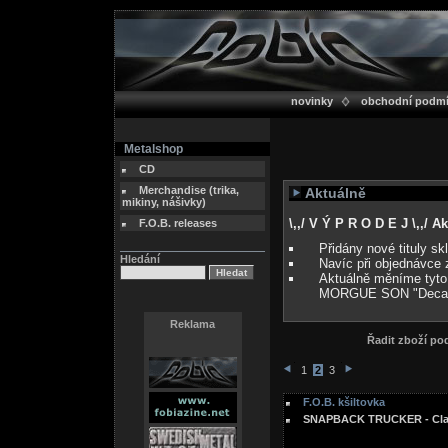
novinky
obchodní podm
Metalshop
CD
Merchandise (trika,
Aktuálně
mikiny, nášivky)
\,,/ V Ý P R O D E J \,,/ 
F.O.B. releases
Přidány nové tituly s
Hledání
Navíc při objednávce 
Aktuálně měníme tyto
MORGUE SON "Deca
Reklama
Řadit zboží p
1
2
3
F.O.B. kšiltovka
SNAPBACK TRUCKER - Clas