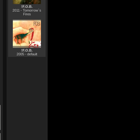
!F.O.B.
2011 - Tomorrow´s
Fires
!F.O.B.
2005 - default