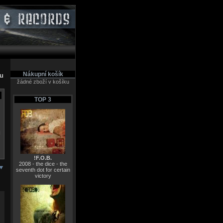
Nákupní košík
pu
žádné zboží v košíku
TOP 3
N
!F.O.B.
2008 - the dice - the
seventh dot for certain
victory