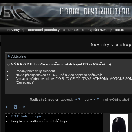
novinky
obchodní podmínky
kontakt
napište nám
fob.cz
Novinky v e-sho
Aktuálně
\,,/ V Ý P R O D E J \,,/ Akce v našem metalshopu! CD za 50kaček! :-)
Přidány nové tituly skladem!
Navíc při objednávce za 1666,-Kč a více neplatíte poštovné!
Aktuálně měníme tyto tituly: F.O.B. (DICE, TF, RWYS, AFHBOM), MORGUE SO
"Decadance"
Řadit zboží podle:
abecedy
ceny
nejnovějšího zboží
1
2
3
F.O.B. kulich - čepice
long beanie softtex - černá bílé logo