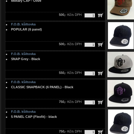
Military CAP - Olive
500,-
Kč/s DPH
F.O.B. kšiltovka
POPULAR (6 panel)
500,-
Kč/s DPH
F.O.B. kšiltovka
SNAP Grey - Black
550,-
Kč/s DPH
F.O.B. kšiltovka
CLASSIC SNAPBACK (6 PANEL) - Black
750,-
Kč/s DPH
F.O.B. kšiltovka
5 PANEL CAP (Flexfit) - black
750,-
Kč/s DPH