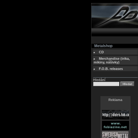
Metalshop
CD
Merchandise (trika,
mikiny, nášivky)
F.O.B. releases
Hledání
Reklama