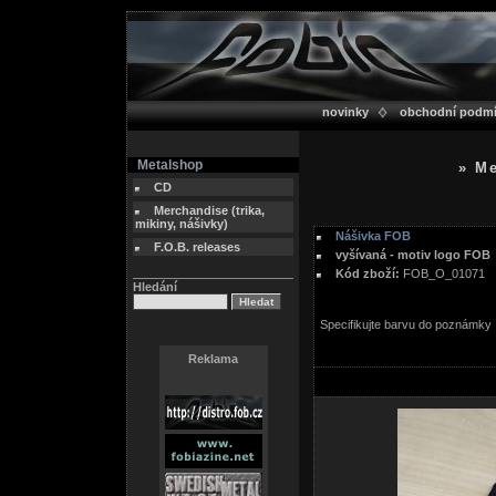
novinky
obchodní podm
Metalshop
» Me
CD
Merchandise (trika,
mikiny, nášivky)
Nášivka FOB
F.O.B. releases
vyšívaná - motiv logo FOB
Kód zboží:
FOB_O_01071
Hledání
Specifikujte barvu do poznámky
Reklama