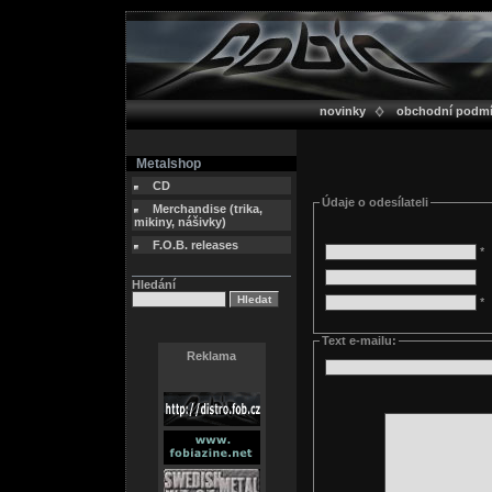
novinky
obchodní podm
Metalshop
CD
Údaje o odesílateli
Merchandise (trika,
mikiny, nášivky)
F.O.B. releases
*
Hledání
*
Text e-mailu:
Reklama