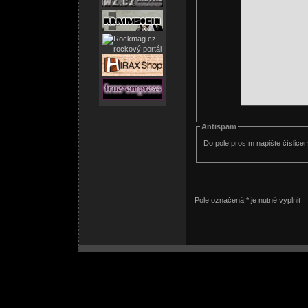
Antispam
Do pole prosím napište číslice
Pole označená * je nutné vyplnit