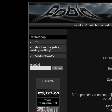
novinky
obchodní podm
Metalshop
CD
Merchandise (trika,
mikiny, nášivky)
F.O.B. releases
FOBIA
Hledání
Hu
Cz
Reklama
Máte problémy s on-line ob
poradi
Már
Jir