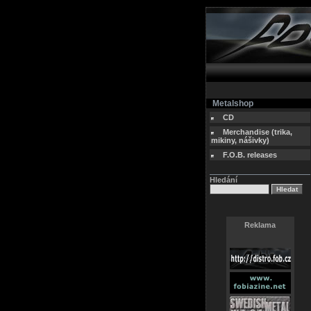
Metalshop
CD
Merchandise (trika,
mikiny, nášivky)
F.O.B. releases
Hledání
Reklama