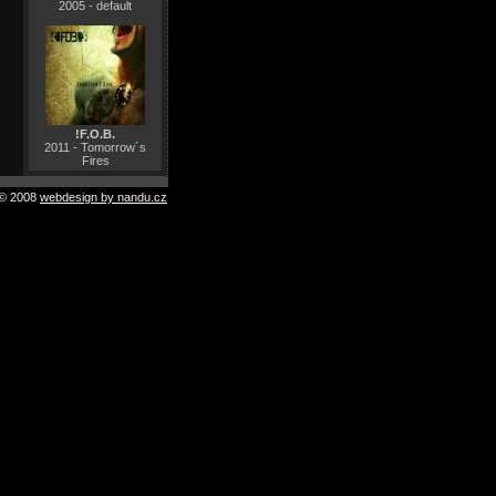
2005 - default
!F.O.B.
2011 - Tomorrow´s
Fires
© 2008
webdesign by nandu.cz