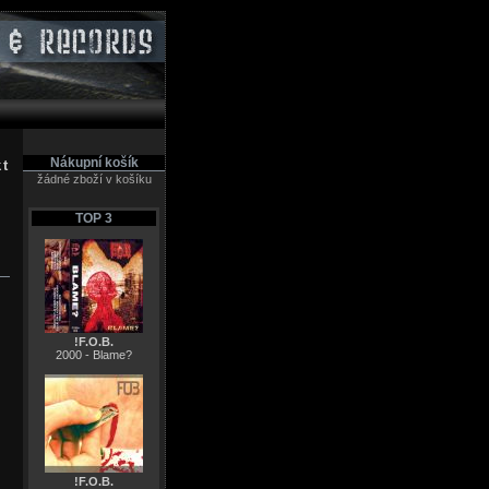
Nákupní košík
kt
žádné zboží v košíku
TOP 3
!F.O.B.
2000 - Blame?
!F.O.B.