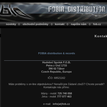
novinky
obchodní podmínky
kontakt
napište nám
fob.cz
Konta
FOBIA distribution & records
Hudební Spolek F.O.B.
Petra z Ústí 1733
390 02 Tábor
Czech Republic, Europe
IČO: 68521162
Máte problémy s on-line objednávkou? Nenašli jste žádané zboží? Chcete poradit?
Kontaktujte nás přímo:
Márty - mobil:
725 740 058
Jirka - mobil:
777 077 463
e-mail:
info(at)fob.cz