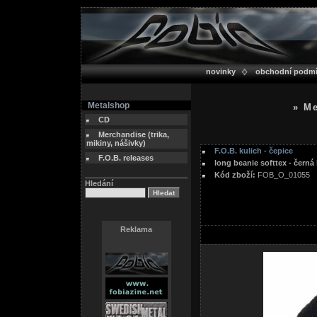
novinky
obchodní podm
Metalshop
» Me
CD
Merchandise (trika,
mikiny, nášivky)
F.O.B. kulich - čepice
F.O.B. releases
long beanie softtex - černá 
Kód zboží:
FOB_O_01055
Hledání
Reklama