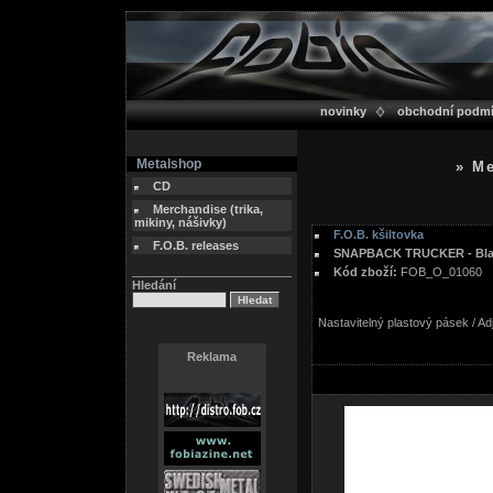
novinky
obchodní podm
Metalshop
» Me
CD
Merchandise (trika,
mikiny, nášivky)
F.O.B. kšiltovka
F.O.B. releases
SNAPBACK TRUCKER - Blac
Kód zboží:
FOB_O_01060
Hledání
Nastavitelný plastový pásek / Ad
Reklama