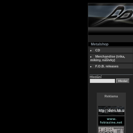
Metalshop
CD
Merchandise (trika,
mikiny, nášivky)
F.O.B. releases
Hledání
Reklama