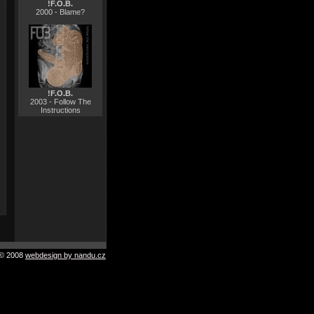
!F.O.B.
2000 - Blame?
!F.O.B.
2003 - Follow The
Instructions
© 2008
webdesign by nandu.cz