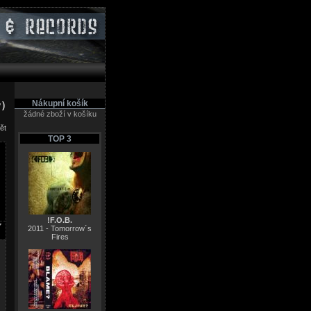
Nákupní košík
y)
žádné zboží v košíku
ět
TOP 3
!F.O.B.
2011 - Tomorrow´s
Fires