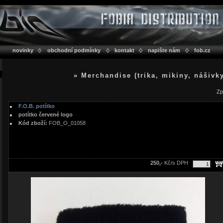
novinky
obchodní podmínky
kontakt
napište nám
fob.cz
» Merchandise (trika, mikiny, nášivk
Zp
F.O.B. potítko
potítko červené logo
Kód zboží:
FOB_O_01058
250,-
Kč/s DPH