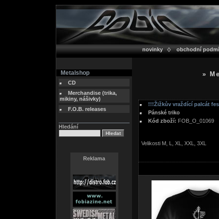
novinky
obchodní podm
Metalshop
» Me
CD
Merchandise (trika,
mikiny, nášivky)
!!!Žižkův vraždící palcát fe
F.O.B. releases
Pánské triko
Kód zboží:
FOB_O_01069
Hledání
Velikosti M, L, XL, XXL, 3XL
Reklama