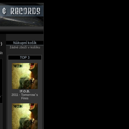
Nákupní košík
y)
žádné zboží v košíku
ět
TOP 3
!F.O.B.
2011 - Tomorrow´s
Fires