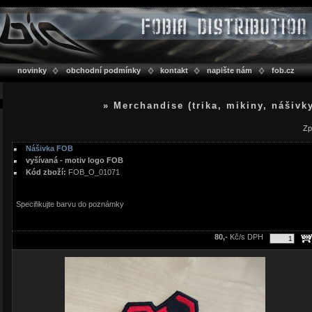
novinky
obchodní podmínky
kontakt
napište nám
fob.cz
» Merchandise (trika, mikiny, nášivk
Zp
Nášivka FOB
vyšívaná - motiv logo FOB
Kód zboží:
FOB_O_01071
Specifikujte barvu do poznámky
80,-
Kč/s DPH