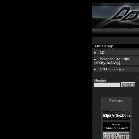
Metalshop
CD
Merchandise (trika,
mikiny, nášivky)
F.O.B. releases
Hledání
Reklama