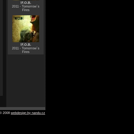
!F.O.B.
2011 - Tomorrow´s
Fires
!F.O.B.
2011 - Tomorrow´s
Fires
© 2008
webdesign by nandu.cz