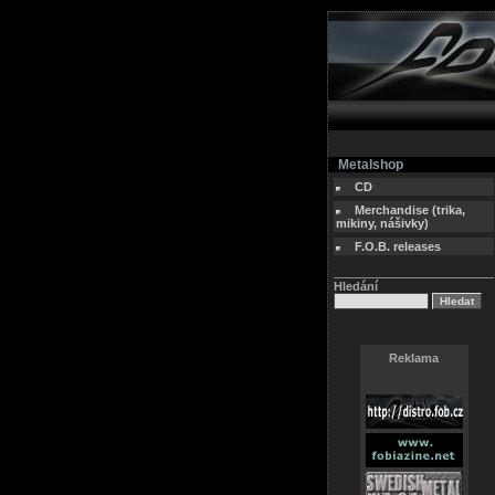
Metalshop
CD
Merchandise (trika,
mikiny, nášivky)
F.O.B. releases
Hledání
Reklama