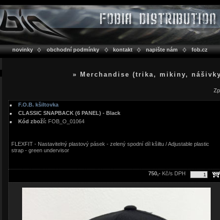
novinky
obchodní podmínky
kontakt
napište nám
fob.cz
» Merchandise (trika, mikiny, nášivk
Zp
F.O.B. kšiltovka
CLASSIC SNAPBACK (6 PANEL) - Black
Kód zboží:
FOB_O_01064
FLEXFIT - Nastavitelný plastový pásek - zelený spodní díl kšiltu / Adjustable plastic
strap - green undervisor
750,-
Kč/s DPH