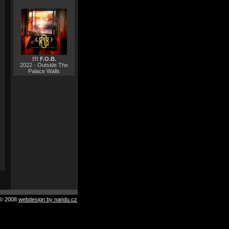
!!! F.O.B.
2022 - Outside The
Palace Walls
© 2008
webdesign by nandu.cz