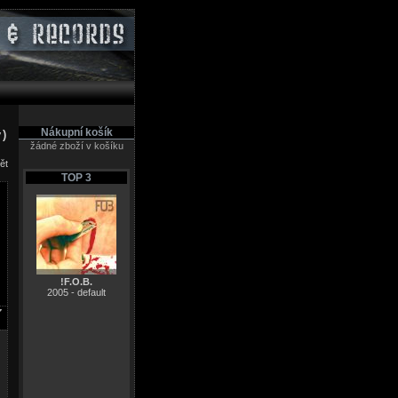
Nákupní košík
y)
žádné zboží v košíku
ět
TOP 3
!F.O.B.
2005 - default