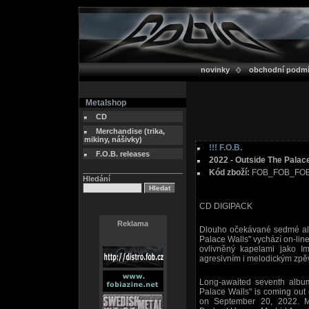
novinky
obchodní podm
Metalshop
CD
Merchandise (trika,
mikiny, nášivky)
!!! F.O.B.
F.O.B. releases
2022 - Outside The Palac
Kód zboží:
FOB_FOB_FOB
Hledání
CD DIGIPACK
Reklama
Dlouho očekávané sedmé alb
Palace Walls" vychází on-line
ovlivněný kapelami jako I
agresivním i melodickým zpě
Long-awaited seventh albu
Palace Walls" is coming out 
on September 20, 2022. Me