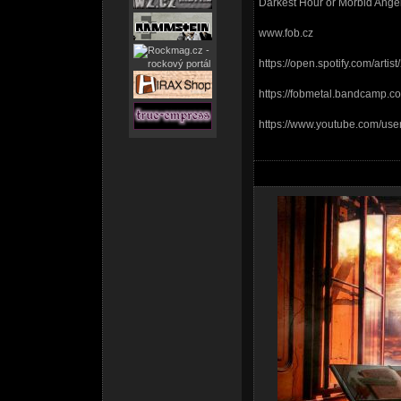
Darkest Hour or Morbid Angel
www.fob.cz
https://open.spotify.com/art
https://fobmetal.bandcamp.c
https://www.youtube.com/use