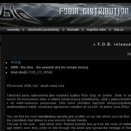
novinky
obchodní podmínky
kontakt
napište nám
fob.cz
» F.O.B. releas
Zp
!F.O.B.
2008 - the dice - the seventh dot for certain victory
Kód zboží:
FOB_CD_00568
IFA records 2008, styl - death metal core
Táborská parta nabroušená jako husitská sudlice řeže vždy do živého. Jinak to an
neumí. Do koncertních bitev si obléká metalcoreové podvlékačky, ušité z plátna tkanéh
s až math-rockovou precizností, přes které převléká naprosto nezpochybniteln
deathmetalový kabát, rozedraný agresivním vokálem až na kůži. Ve jménu Jana Žižky!
You can find the most
mecidiyekoy escorts
girls profiles on our site where you can find
the classifieds that deliver to your escorts female friends.
The war is not over… was never over. Raised tracklist line-up from the roots of middl
age rebel’s town they come to ride through the world and spread the heritage of thei