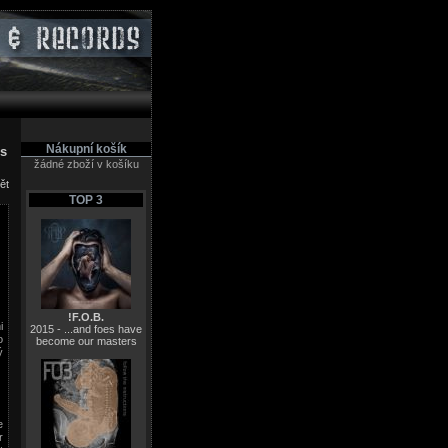
Nákupní košík
es
žádné zboží v košíku
ět
TOP 3
!F.O.B.
i
2015 - ...and foes have
o
become our masters
ý
e
r