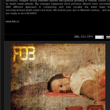
ancestors. Imagine strong melodies blasted with guttural growling or melodic voices cu
by death metal attitude. Big changes happened since previous albums were recorded
With different approach in composing and solo vocalist the band leapt fo
uncompromised death metal core level. We kicked your ass in fifteenth century... and w
are ready to do it AGAIN!!!
www.fob.cz
100,-
Kč/s DPH