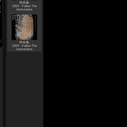
t
!F.O.B.
.
2003 - Follow The
r
Instructions
e
!F.O.B.
2003 - Follow The
Instructions