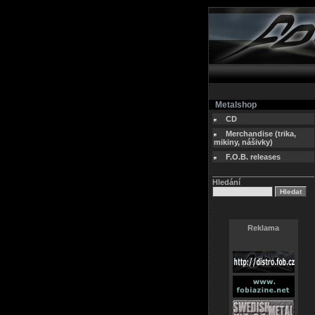
Metalshop
CD
Merchandise (trika,
mikiny, nášivky)
F.O.B. releases
Hledání
Reklama