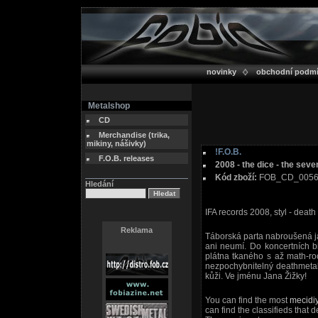
novinky
obchodní podm
Metalshop
CD
Merchandise (trika,
mikiny, nášivky)
!F.O.B.
F.O.B. releases
2008 - the dice - the seve
Kód zboží:
FOB_CD_005
Hledání
IFA records 2008, styl - death
Reklama
Táborská parta nabroušená ja
ani neumí. Do koncertních b
plátna tkaného s až math-ro
nezpochybnitelný deathmeta
kůži. Ve jménu Jana Žižky!
You can find the most
mecidi
can find the classifieds that d