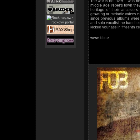
The war is not over… was neve
middle age rebel’s town the
heritage of their ancestors
growling or melodic voices c
since previous albums were 
and solo vocalist the band l
kicked your ass in fifteenth ce
www.fob.cz