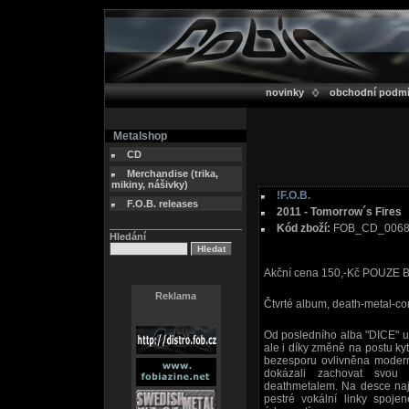
novinky
obchodní podm
Metalshop
CD
Merchandise (trika,
mikiny, nášivky)
!F.O.B.
F.O.B. releases
2011 - Tomorrow´s Fires
Kód zboží:
FOB_CD_006
Hledání
Akční cena 150,-Kč POUZE
Reklama
Čtvrté album, death-metal-co
Od posledního alba "DICE" u
ale i díky změně na postu kyt
bezesporu ovlivněna modern
dokázali zachovat svou
deathmetalem. Na desce najd
pestré vokální linky spoje