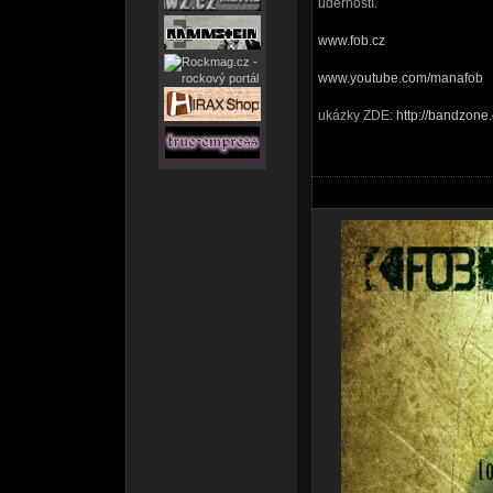
úderností.
www.fob.cz
www.youtube.com/manafob
ukázky ZDE:
http://bandzone.