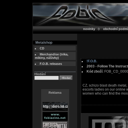
novinky
obchodní podm
Metalshop
CD
Merchandise (trika,
mikiny, nášivky)
!F.O.B.
F.O.B. releases
2003 - Follow The Instruc
Kód zboží:
FOB_CD_000
Hledání
CZ, schizo blast death metal,
escorts ladies on our online 
Reklama
women who can find the most