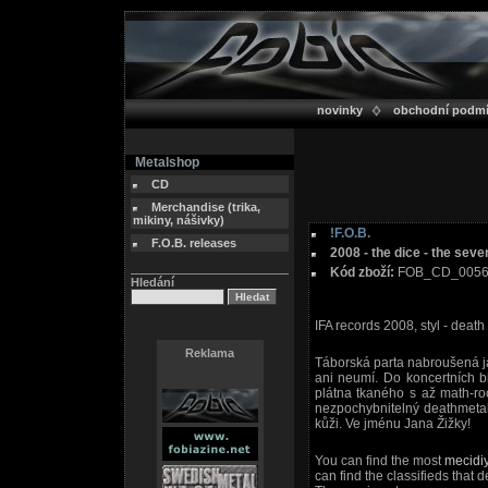
novinky
obchodní podm
Metalshop
CD
Merchandise (trika,
mikiny, nášivky)
!F.O.B.
F.O.B. releases
2008 - the dice - the seve
Kód zboží:
FOB_CD_005
Hledání
IFA records 2008, styl - death
Reklama
Táborská parta nabroušená ja
ani neumí. Do koncertních b
plátna tkaného s až math-ro
nezpochybnitelný deathmeta
kůži. Ve jménu Jana Žižky!
You can find the most
mecidi
can find the classifieds that d