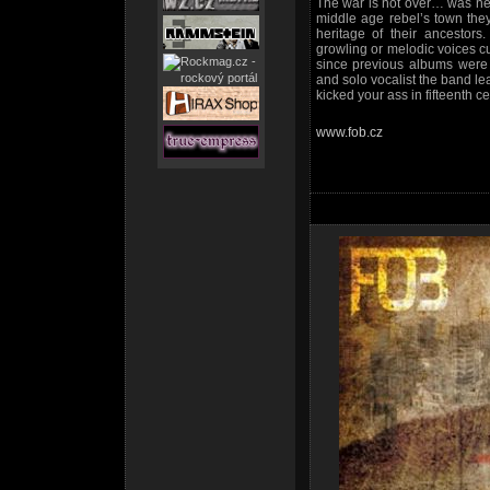
The war is not over… was neve
middle age rebel’s town the
heritage of their ancestors
growling or melodic voices c
since previous albums were 
and solo vocalist the band l
kicked your ass in fifteenth ce
www.fob.cz