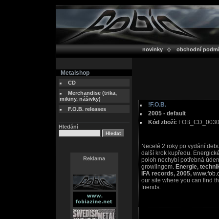
novinky
obchodní podm
Metalshop
CD
Merchandise (trika,
mikiny, nášivky)
!F.O.B.
F.O.B. releases
2005 - default
Kód zboží:
FOB_CD_003
Hledání
Necelé 2 roky po vydání debu
další krok kupředu. Energic
Reklama
poloh nechybí potřebná údern
growlingem.
Energie, technik
IFA records, 2005,
www.fob.
our site where you can find th
friends.