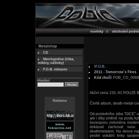
novinky
obchodní podm
Metalshop
CD
Merchandise (trika,
mikiny, nášivky)
!F.O.B.
F.O.B. releases
2011 - Tomorrow´s Fires
Kód zboží:
FOB_CD_006
Hledání
Akční cena 150,-Kč POUZE
Reklama
Čtvrté album, death-metal-co
Od posledního alba "DICE" u
ale i díky změně na postu kyt
bezesporu ovlivněna modern
dokázali zachovat svou
deathmetalem. Na desce najd
pestré vokální linky spoje