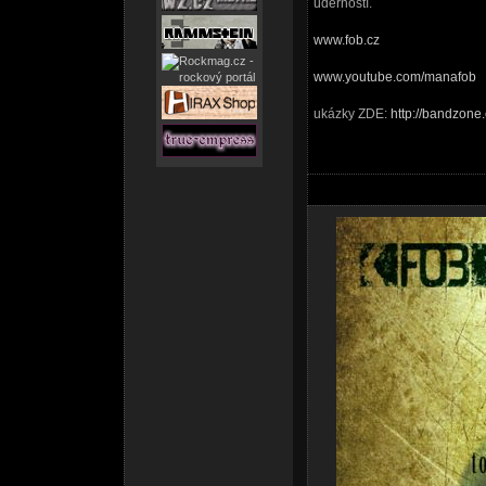
úderností.
www.fob.cz
www.youtube.com/manafob
ukázky ZDE:
http://bandzone.