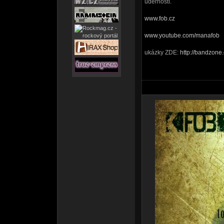
úderností.
www.fob.cz
www.youtube.com/manafob
ukázky ZDE:
http://bandzone.