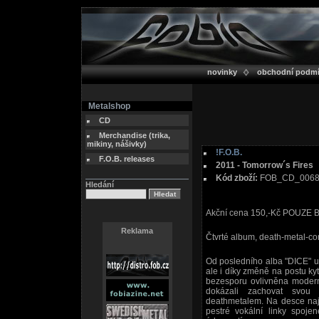
novinky
obchodní podm
Metalshop
CD
Merchandise (trika,
mikiny, nášivky)
!F.O.B.
F.O.B. releases
2011 - Tomorrow´s Fires
Kód zboží:
FOB_CD_006
Hledání
Akční cena 150,-Kč POUZE
Reklama
Čtvrté album, death-metal-co
Od posledního alba "DICE" u
ale i díky změně na postu kyt
bezesporu ovlivněna modern
dokázali zachovat svou
deathmetalem. Na desce najd
pestré vokální linky spoje