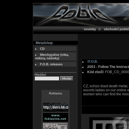
novinky
obchodní podm
Metalshop
CD
Merchandise (trika,
mikiny, nášivky)
!F.O.B.
F.O.B. releases
2003 - Follow The Instruc
Kód zboží:
FOB_CD_000
Hledání
CZ, schizo blast death metal,
escorts ladies on our online 
Reklama
women who can find the most