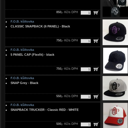
850,-
Kč/s DPH
F.O.B. kšiltovka
CLASSIC SNAPBACK (6 PANEL) - Black
750,-
Kč/s DPH
F.O.B. kšiltovka
5 PANEL CAP (Flexfit) - black
750,-
Kč/s DPH
F.O.B. kšiltovka
SNAP Grey - Black
550,-
Kč/s DPH
F.O.B. kšiltovka
SNAPBACK TRUCKER - Classic RED - WHITE
500,-
Kč/s DPH