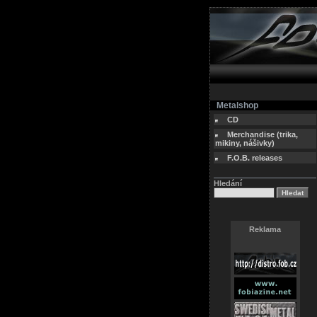
Metalshop
CD
Merchandise (trika,
mikiny, nášivky)
F.O.B. releases
Hledání
Reklama