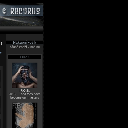
Nákupní košík
y)
žádné zboží v košíku
TOP 3
!F.O.B.
2015 - ...and foes have
become our masters