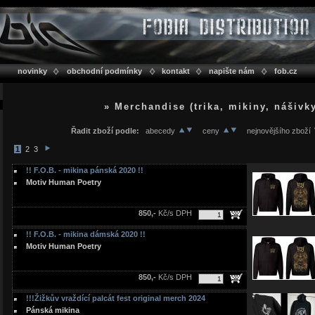
novinky
obchodní podmínky
kontakt
napište nám
fob.cz
» Merchandise (trika, mikiny, nášivk
Řadit zboží podle:
abecedy
ceny
nejnovějšího zboží
1
2
3
!! F.O.B. - mikina pánská 2020 !!
Motiv Human Poetry
850,-
Kč/s DPH
!! F.O.B. - mikina dámská 2020 !!
Motiv Human Poetry
850,-
Kč/s DPH
!!!Žižkův vraždící palcát fest original merch 2024
Pánská mikina