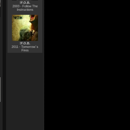
!F.O.B.
2003 - Follow The
Instructions
!F.O.B.
2011 - Tomorrow´s
Fires