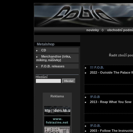
novinky
obchodní podm
Metalshop
CD
Řadit zboží p
Merchandise (trika,
mikiny, nášivky)
F.O.B. releases
!!! F.O.B.
2022 - Outside The Palace 
Hledání
Reklama
!F.O.B
2013 - Reap What You Sow
!F.O.B.
2003 - Follow The Instructi