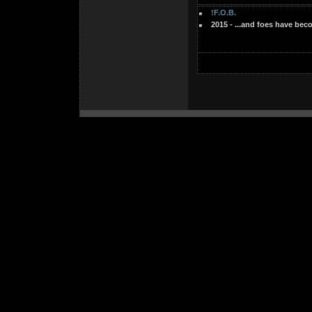
!F.O.B.
2015 - ...and foes have be