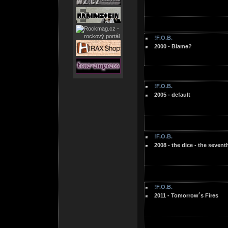
!F.O.B.
2000 - Blame?
!F.O.B.
2005 - default
!F.O.B.
2008 - the dice - the seventh
!F.O.B.
2011 - Tomorrow´s Fires