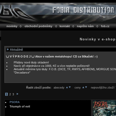
novinky
obchodní podmínky
kontakt
napište nám
fob.cz
Novinky v e-sho
Aktuálně
\,,/ V Ý P R O D E J \,,/ Akce v našem metalshopu! CD za 50kaček! :-)
Přidány nové tituly skladem!
Navíc při objednávce za 1666,-Kč a více neplatíte poštovné!
Aktuálně měníme tyto tituly: F.O.B. (DICE, TF, RWYS, AFHBOM), MORGUE SO
"Decadance"
Řadit zboží podle:
abecedy
ceny
nejnovějšího zboží
1
2
3
PSORA
Triumph of evil