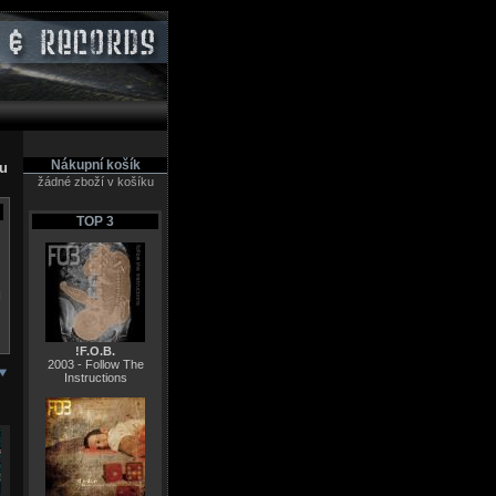
Nákupní košík
pu
žádné zboží v košíku
TOP 3
N
!F.O.B.
2003 - Follow The
Instructions