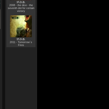
!F.O.B.
2008 - the dice - the
seventh dot for certain
victory
!F.O.B.
2011 - Tomorrow´s
Fires