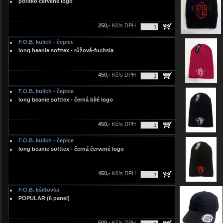
potítko červené logo
250,-
Kč/s DPH
F.O.B. kulich - čepice
long beanie softtex - růžová-fuchsia
450,-
Kč/s DPH
F.O.B. kulich - čepice
long beanie softtex - černá bílé logo
450,-
Kč/s DPH
F.O.B. kulich - čepice
long beanie softtex - černá červené logo
450,-
Kč/s DPH
F.O.B. kšiltovka
POPULAR (6 panel)
500,-
Kč/s DPH