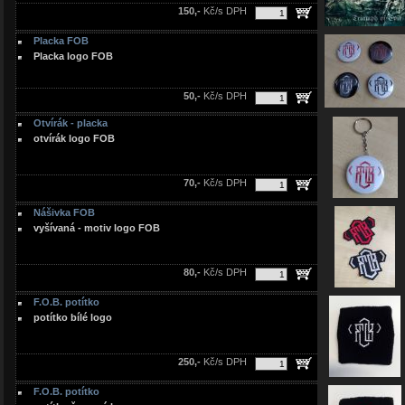
150,-
Kč/s DPH
Placka FOB
Placka logo FOB
50,-
Kč/s DPH
Otvírák - placka
otvírák logo FOB
70,-
Kč/s DPH
Nášivka FOB
vyšívaná - motiv logo FOB
80,-
Kč/s DPH
F.O.B. potítko
potítko bílé logo
250,-
Kč/s DPH
F.O.B. potítko