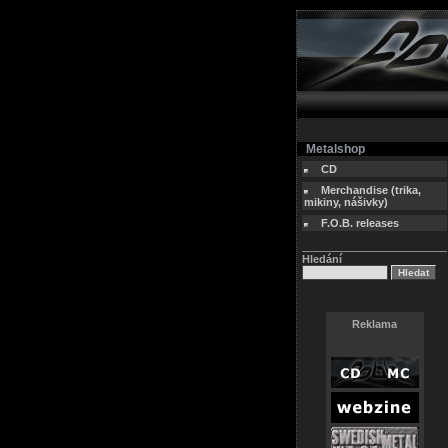
Metalshop
CD
Merchandise (trika,
mikiny, nášivky)
F.O.B. releases
Hledání
Reklama