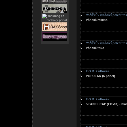
!!!Žižkův vraždící palcát fe
Pánská mikina
!!!Žižkův vraždící palcát fe
Pánské triko
F.O.B. kšiltovka
POPULAR (6 panel)
F.O.B. kšiltovka
5 PANEL CAP (Flexfit) - bla