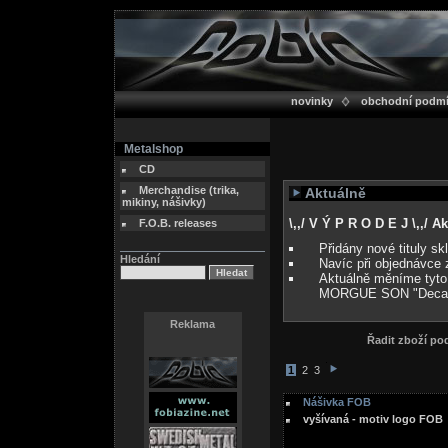
novinky
obchodní podm
Metalshop
CD
Merchandise (trika,
Aktuálně
mikiny, nášivky)
\,,/ V Ý P R O D E J \,,/ 
F.O.B. releases
Přidány nové tituly s
Hledání
Navíc při objednávce 
Aktuálně měníme tyto
MORGUE SON "Deca
Reklama
Řadit zboží p
1
2
3
Nášivka FOB
vyšívaná - motiv logo FOB