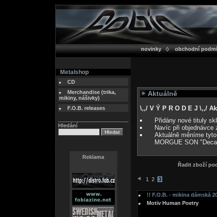
novinky
obchodní podm
Metalshop
CD
Merchandise (trika,
Aktuálně
mikiny, nášivky)
\,,/ V Ý P R O D E J \,,/ 
F.O.B. releases
Přidány nové tituly s
Hledání
Navíc při objednávce 
Aktuálně měníme tyto
MORGUE SON "Deca
Reklama
Řadit zboží p
1
2
3
!! F.O.B. - mikina dámská 20
Motiv Human Poetry