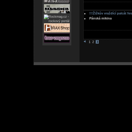
!!!Žižkův vraždící palcát fe
Pánská mikina
1
2
3