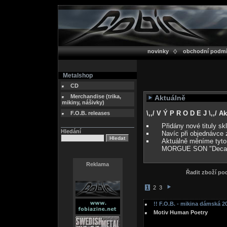
novinky
obchodní podm
Metalshop
CD
Merchandise (trika,
Aktuálně
mikiny, nášivky)
\,,/ V Ý P R O D E J \,,/ 
F.O.B. releases
Přidány nové tituly s
Hledání
Navíc při objednávce 
Aktuálně měníme tyto
MORGUE SON "Deca
Reklama
Řadit zboží p
1
2
3
!! F.O.B. - mikina dámská 20
Motiv Human Poetry