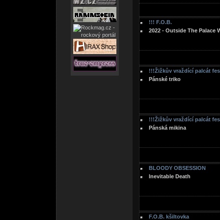
!!! F.O.B.
2022 - Outside The Palace 
!!!Žižkův vraždící palcát fe
Pánské triko
!!!Žižkův vraždící palcát fe
Pánská mikina
BLOODY OBSESSION
Inevitable Death
F.O.B. kšiltovka