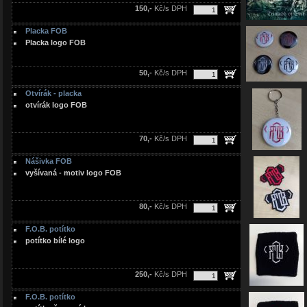
150,-
Kč/s DPH
Placka FOB
Placka logo FOB
50,-
Kč/s DPH
Otvírák - placka
otvírák logo FOB
70,-
Kč/s DPH
Nášivka FOB
vyšívaná - motiv logo FOB
80,-
Kč/s DPH
F.O.B. potítko
potítko bílé logo
250,-
Kč/s DPH
F.O.B. potítko