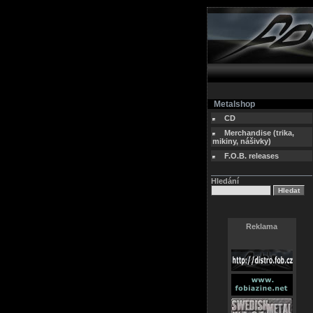
Metalshop
CD
Merchandise (trika,
mikiny, nášivky)
F.O.B. releases
Hledání
Reklama