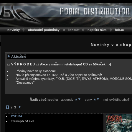
novinky
obchodní podmínky
kontakt
napište nám
fob.cz
Novinky v e-sho
Aktuálně
\,,/ V Ý P R O D E J \,,/ Akce v našem metalshopu! CD za 50kaček! :-)
Přidány nové tituly skladem!
Navíc při objednávce za 1666,-Kč a více neplatíte poštovné!
Aktuálně měníme tyto tituly: F.O.B. (DICE, TF, RWYS, AFHBOM), MORGUE SO
"Decadance"
Řadit zboží podle:
abecedy
ceny
nejnovějšího zboží
1
2
3
PSORA
Triumph of evil