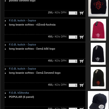
potítko červené logo
250,-
Kč/s DPH
F.O.B. kulich - čepice
long beanie softtex - růžová-fuchsia
450,-
Kč/s DPH
F.O.B. kulich - čepice
long beanie softtex - černá bílé logo
450,-
Kč/s DPH
F.O.B. kulich - čepice
long beanie softtex - černá červené logo
450,-
Kč/s DPH
F.O.B. kšiltovka
POPULAR (6 panel)
500,-
Kč/s DPH