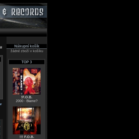
Nákupní košík
pu
žádné zboží v košíku
TOP 3
N
!F.O.B.
2000 - Blame?
!!! F.O.B.