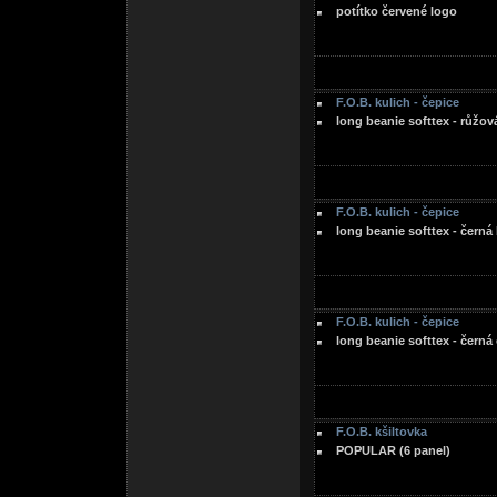
potítko červené logo
F.O.B. kulich - čepice
long beanie softtex - růžov
F.O.B. kulich - čepice
long beanie softtex - černá 
F.O.B. kulich - čepice
long beanie softtex - černá
F.O.B. kšiltovka
POPULAR (6 panel)