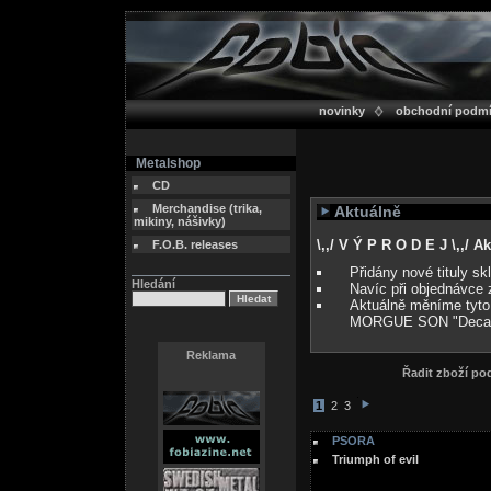
novinky
obchodní podm
Metalshop
CD
Merchandise (trika,
Aktuálně
mikiny, nášivky)
\,,/ V Ý P R O D E J \,,/ 
F.O.B. releases
Přidány nové tituly s
Hledání
Navíc při objednávce 
Aktuálně měníme tyto
MORGUE SON "Deca
Reklama
Řadit zboží p
1
2
3
PSORA
Triumph of evil