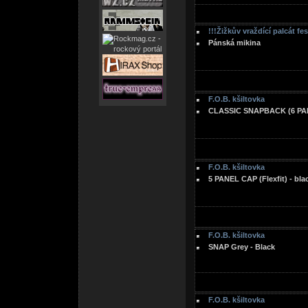
!!!Žižkův vraždící palcát fe
Pánská mikina
F.O.B. kšiltovka
CLASSIC SNAPBACK (6 PAN
F.O.B. kšiltovka
5 PANEL CAP (Flexfit) - bla
F.O.B. kšiltovka
SNAP Grey - Black
F.O.B. kšiltovka