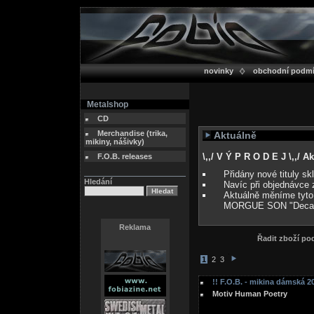
novinky
obchodní podm
Metalshop
CD
Merchandise (trika,
Aktuálně
mikiny, nášivky)
\,,/ V Ý P R O D E J \,,/ 
F.O.B. releases
Přidány nové tituly s
Hledání
Navíc při objednávce 
Aktuálně měníme tyto
MORGUE SON "Deca
Reklama
Řadit zboží p
1
2
3
!! F.O.B. - mikina dámská 20
Motiv Human Poetry