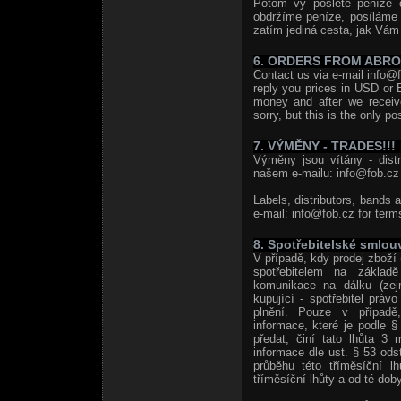
Potom vy pošlete peníze 
obdržíme peníze, posíláme
zatím jediná cesta, jak Vám 
6. ORDERS FROM ABR
Contact us via e-mail info@f
reply you prices in USD or 
money and after we receiv
sorry, but this is the only po
7. VÝMĚNY - TRADES!!!
Výměny jsou vítány - distri
našem e-mailu: info@fob.cz 
Labels, distributors, bands 
e-mail: info@fob.cz for term
8. Spotřebitelské smlou
V případě, kdy prodej zboží 
spotřebitelem na základě
komunikace na dálku (zej
kupující - spotřebitel prá
plnění. Pouze v případě,
informace, které je podle 
předat, činí tato lhůta 3 
informace dle ust. § 53 od
průběhu této tříměsíční l
tříměsíční lhůty a od té doby