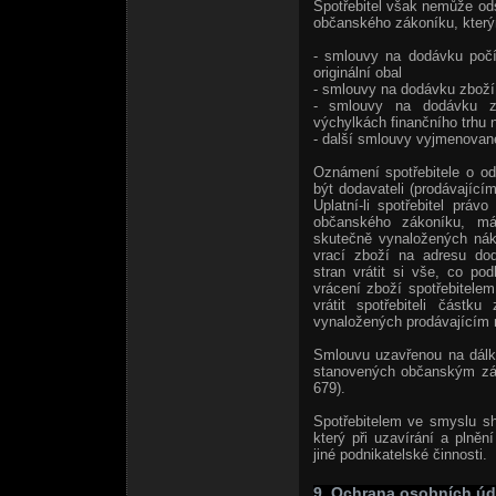
Spotřebitel však nemůže od
občanského zákoníku, který
- smlouvy na dodávku počíta
originální obal
- smlouvy na dodávku zboží 
- smlouvy na dodávku zb
výchylkách finančního trhu n
- další smlouvy vyjmenova
Oznámení spotřebitele o o
být dodavateli (prodávající
Uplatní-li spotřebitel prá
občanského zákoníku, má 
skutečně vynaložených nák
vrací zboží na adresu dod
stran vrátit si vše, co p
vrácení zboží spotřebitele
vrátit spotřebiteli částk
vynaložených prodávajícím n
Smlouvu uzavřenou na dálku
stanovených občanským zák
679).
Spotřebitelem ve smyslu s
který při uzavírání a plně
jiné podnikatelské činnosti.
9. Ochrana osobních úd