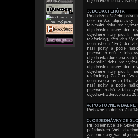
objednávce), bude Vaše obje
3. DODACÍ LHŮTA
Po obdržení Vašeho potvrzuj
odeslání Vaší objednávky.
Minimální doba pro vyříze
objednávku, druhý den my
objednané tituly jsou k m
telefonicky), třetí den Vy
souhlasíte a čtvrtý den zb
naší pošty a podle naši
pracovních dnů. Z toho vy
objednávka doručena za 6-9 
Maximální doba pro vyříze
objednávku, druhý den my
objednané tituly jsou k m
telefonicky). Za 7 dní Vy 
souhlasíte a my za 14 dní z
naší pošty a podle naši
pracovních dnů. Z toho vyp
objednávka doručena za 25-
4. POŠTOVNÉ A BALNÉ
Poštovné za dobírku činí 14
5. OBJEDNÁVKY ZE SL
Při objednávce ze Slovens
požadavkem Vaší objedná
zašleme ceny Vaší objedná