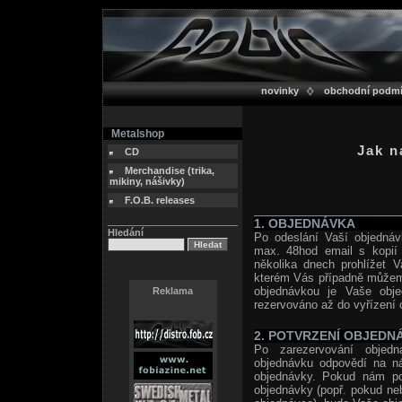
novinky
obchodní podm
Metalshop
Jak n
CD
Merchandise (trika,
mikiny, nášivky)
F.O.B. releases
1. OBJEDNÁVKA
Hledání
Po odeslání Vaší objednáv
max. 48hod email s kopií 
několika dnech prohlížet V
kterém Vás případně můžeme
objednávkou je Vaše obj
Reklama
rezervováno až do vyřízení 
2. POTVRZENÍ OBJEDN
Po zarezervování objedn
objednávku odpovědí na n
objednávky. Pokud nám pot
objednávky (popř. pokud neb