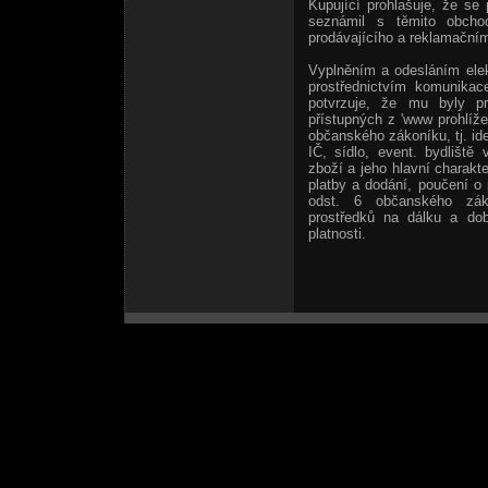
Kupující prohlašuje, že se
seznámil s těmito obcho
prodávajícího a reklamačním
Vyplněním a odesláním elek
prostřednictvím komunikac
potvrzuje, že mu byly p
přístupných z 'www prohlíže
občanského zákoníku, tj. ide
IČ, sídlo, event. bydliště
zboží a jeho hlavní charakt
platby a dodání, poučení o
odst. 6 občanského zák
prostředků na dálku a do
platnosti.