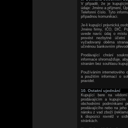
V případě, že je kupující
údaje: Jméno a příjmení, Úp
Telefonní číslo. Tyto inform
případnou komunikaci.
Je-li kupující právnická osob
Jméno firmy, IČO, DIČ. Po
uvede navíc údaj o místu
provést nezbytné účetní 
vyžadovaný oběma stranami
učiněnou bankovním převod
Prodávající chrání soukr
informace shromažďuje, aby 
stranám bez souhlasu kupují
Používáním internetového 
a použitím informací o s
pravidel.
10. Ostatní ujednání
Kupující bere na vědomí
prodávajícím a kupujícím
obchodními podmínkami pro
prodávajícího nebo na jeho 
nároku z vad zboží (reklama
k dispozici rovněž v sídl
stránkách.