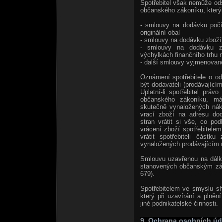
Spotřebitel však nemůže od
občanského zákoníku, který
- smlouvy na dodávku počíta
originální obal
- smlouvy na dodávku zboží 
- smlouvy na dodávku zb
výchylkách finančního trhu n
- další smlouvy vyjmenova
Oznámení spotřebitele o o
být dodavateli (prodávající
Uplatní-li spotřebitel prá
občanského zákoníku, má 
skutečně vynaložených nák
vrací zboží na adresu dod
stran vrátit si vše, co p
vrácení zboží spotřebitele
vrátit spotřebiteli částk
vynaložených prodávajícím n
Smlouvu uzavřenou na dálku
stanovených občanským zák
679).
Spotřebitelem ve smyslu s
který při uzavírání a plně
jiné podnikatelské činnosti.
9. Ochrana osobních úd