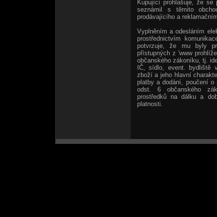
Kupující prohlašuje, že se
seznámil s těmito obcho
prodávajícího a reklamačním
Vyplněním a odesláním elek
prostřednictvím komunikac
potvrzuje, že mu byly p
přístupných z 'www prohlíže
občanského zákoníku, tj. ide
IČ, sídlo, event. bydliště
zboží a jeho hlavní charakt
platby a dodání, poučení o
odst. 6 občanského zák
prostředků na dálku a do
platnosti.