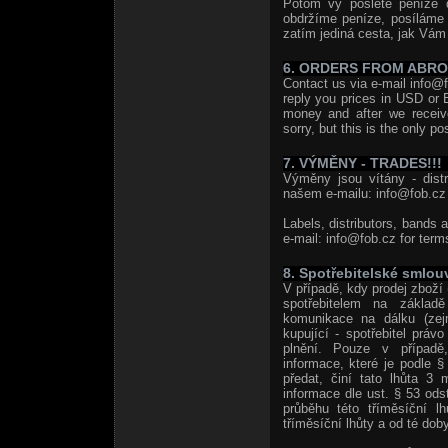
Potom vy pošlete peníze 
obdržíme peníze, posíláme
zatím jediná cesta, jak Vám 
6. ORDERS FROM ABR
Contact us via e-mail info@f
reply you prices in USD or 
money and after we receiv
sorry, but this is the only po
7. VÝMĚNY - TRADES!!!
Výměny jsou vítány - distri
našem e-mailu: info@fob.cz 
Labels, distributors, bands 
e-mail: info@fob.cz for term
8. Spotřebitelské smlou
V případě, kdy prodej zboží 
spotřebitelem na základě
komunikace na dálku (zej
kupující - spotřebitel prá
plnění. Pouze v případě,
informace, které je podle 
předat, činí tato lhůta 3 
informace dle ust. § 53 od
průběhu této tříměsíční l
tříměsíční lhůty a od té doby