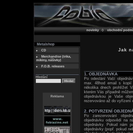
novinky
obchodní podm
Metalshop
Jak n
CD
Merchandise (trika,
mikiny, nášivky)
F.O.B. releases
1. OBJEDNÁVKA
Hledání
Po odeslání Vaší objednáv
max. 48hod email s kopií 
několika dnech prohlížet V
kterém Vás případně můžeme
objednávkou je Vaše obj
Reklama
rezervováno až do vyřízení 
2. POTVRZENÍ OBJEDN
Po zarezervování objedn
objednávku odpovědí na n
objednávky. Pokud nám pot
objednávky (popř. pokud neb