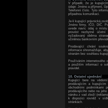
V případě, že je kupující
údaje: Jméno a příjmení, Úp
Telefonní číslo. Tyto inform
případnou komunikaci.
Je-li kupující právnická osob
Jméno firmy, IČO, DIČ. Po
uvede navíc údaj o místu
provést nezbytné účetní 
vyžadovaný oběma stranami
učiněnou bankovním převod
Prodávající chrání soukr
informace shromažďuje, aby 
stranám bez souhlasu kupují
Používáním internetového 
a použitím informací o s
pravidel.
10. Ostatní ujednání
Kupující bere na vědomí
prodávajícím a kupujícím
obchodními podmínkami pro
prodávajícího nebo na jeho 
nároku z vad zboží (reklama
k dispozici rovněž v sídl
stránkách.