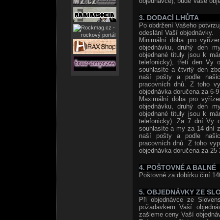
objednávce), bude Vaše obje
3. DODACÍ LHŮTA
Po obdržení Vašeho potvrzuj
odeslání Vaší objednávky.
Minimální doba pro vyříze
objednávku, druhý den my
objednané tituly jsou k m
telefonicky), třetí den Vy
souhlasíte a čtvrtý den zb
naší pošty a podle naši
pracovních dnů. Z toho vy
objednávka doručena za 6-9 
Maximální doba pro vyříze
objednávku, druhý den my
objednané tituly jsou k m
telefonicky). Za 7 dní Vy 
souhlasíte a my za 14 dní z
naší pošty a podle naši
pracovních dnů. Z toho vyp
objednávka doručena za 25-
4. POŠTOVNÉ A BALNÉ
Poštovné za dobírku činí 14
5. OBJEDNÁVKY ZE SL
Při objednávce ze Slovens
požadavkem Vaší objedná
zašleme ceny Vaší objedná