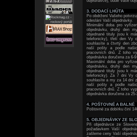
objednávce), bude Vaše obje
3. DODACÍ LHŮTA
Po obdržení Vašeho potvrzuj
odeslání Vaší objednávky.
Minimální doba pro vyříze
objednávku, druhý den my
objednané tituly jsou k m
telefonicky), třetí den Vy
souhlasíte a čtvrtý den zb
naší pošty a podle naši
pracovních dnů. Z toho vy
objednávka doručena za 6-9 
Maximální doba pro vyříze
objednávku, druhý den my
objednané tituly jsou k m
telefonicky). Za 7 dní Vy 
souhlasíte a my za 14 dní z
naší pošty a podle naši
pracovních dnů. Z toho vyp
objednávka doručena za 25-
4. POŠTOVNÉ A BALNÉ
Poštovné za dobírku činí 14
5. OBJEDNÁVKY ZE SL
Při objednávce ze Slovens
požadavkem Vaší objedná
zašleme ceny Vaší objedná