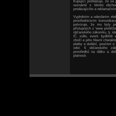
Kupující prohlašuje, že se
seznámil s těmito obcho
prodávajícího a reklamačním
Vyplněním a odesláním elek
prostřednictvím komunikac
potvrzuje, že mu byly p
přístupných z 'www prohlíže
občanského zákoníku, tj. ide
IČ, sídlo, event. bydliště
zboží a jeho hlavní charakt
platby a dodání, poučení o
odst. 6 občanského zák
prostředků na dálku a do
platnosti.