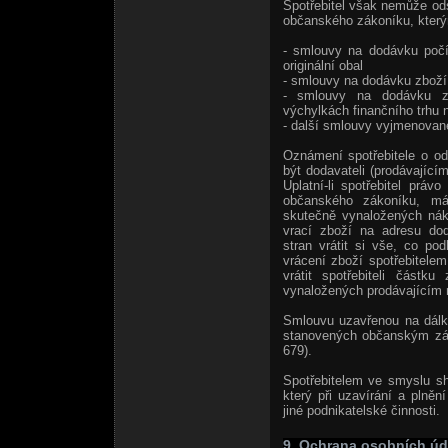
Spotřebitel však nemůže od
občanského zákoníku, který
- smlouvy na dodávku počíta
originální obal
- smlouvy na dodávku zboží 
- smlouvy na dodávku zb
výchylkách finančního trhu n
- další smlouvy vyjmenova
Oznámení spotřebitele o o
být dodavateli (prodávající
Uplatní-li spotřebitel prá
občanského zákoníku, má 
skutečně vynaložených nák
vrací zboží na adresu dod
stran vrátit si vše, co p
vrácení zboží spotřebitele
vrátit spotřebiteli částk
vynaložených prodávajícím n
Smlouvu uzavřenou na dálku
stanovených občanským zák
679).
Spotřebitelem ve smyslu s
který při uzavírání a plně
jiné podnikatelské činnosti.
9. Ochrana osobních úd