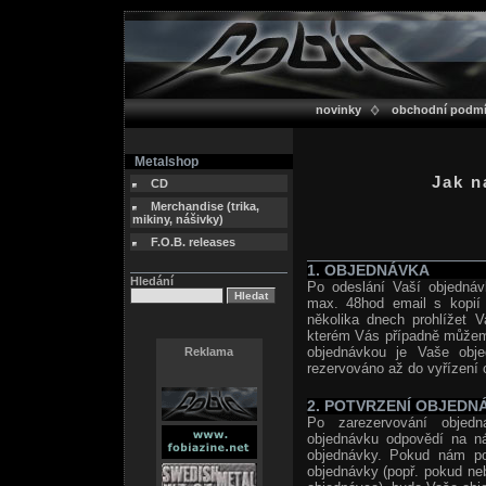
novinky
obchodní podm
Metalshop
Jak n
CD
Merchandise (trika,
mikiny, nášivky)
F.O.B. releases
1. OBJEDNÁVKA
Hledání
Po odeslání Vaší objednáv
max. 48hod email s kopií 
několika dnech prohlížet V
kterém Vás případně můžeme
objednávkou je Vaše obj
Reklama
rezervováno až do vyřízení 
2. POTVRZENÍ OBJEDN
Po zarezervování objedn
objednávku odpovědí na n
objednávky. Pokud nám pot
objednávky (popř. pokud neb