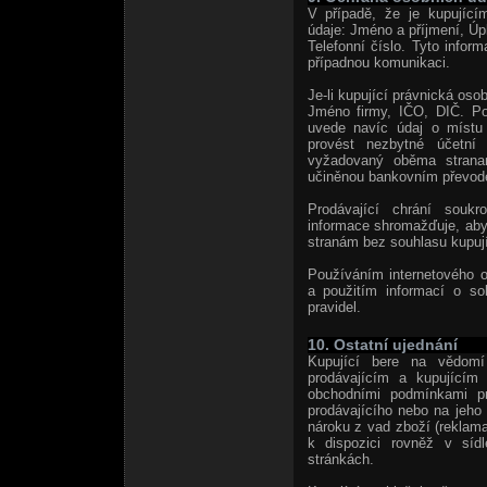
V případě, že je kupující
údaje: Jméno a příjmení, Úp
Telefonní číslo. Tyto inform
případnou komunikaci.
Je-li kupující právnická osob
Jméno firmy, IČO, DIČ. Po
uvede navíc údaj o místu
provést nezbytné účetní 
vyžadovaný oběma stranami
učiněnou bankovním převod
Prodávající chrání soukr
informace shromažďuje, aby 
stranám bez souhlasu kupují
Používáním internetového 
a použitím informací o s
pravidel.
10. Ostatní ujednání
Kupující bere na vědomí
prodávajícím a kupujícím
obchodními podmínkami pro
prodávajícího nebo na jeho 
nároku z vad zboží (reklama
k dispozici rovněž v sídl
stránkách.