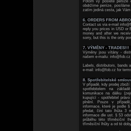
Potom vy pošlete peníze 
obdržíme peníze, posíláme
zatím jediná cesta, jak Vám 
6. ORDERS FROM ABR
Contact us via e-mail info@f
reply you prices in USD or 
money and after we receiv
sorry, but this is the only po
7. VÝMĚNY - TRADES!!!
Výměny jsou vítány - distri
našem e-mailu: info@fob.cz 
Labels, distributors, bands 
e-mail: info@fob.cz for term
8. Spotřebitelské smlou
V případě, kdy prodej zboží 
spotřebitelem na základě
komunikace na dálku (zej
kupující - spotřebitel prá
plnění. Pouze v případě,
informace, které je podle 
předat, činí tato lhůta 3 
informace dle ust. § 53 od
průběhu této tříměsíční l
tříměsíční lhůty a od té doby