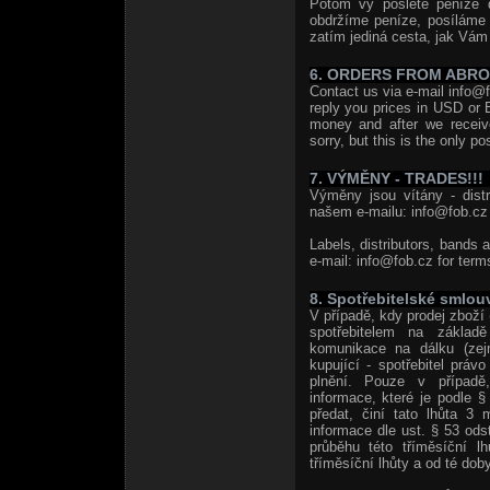
Potom vy pošlete peníze 
obdržíme peníze, posíláme
zatím jediná cesta, jak Vám 
6. ORDERS FROM ABR
Contact us via e-mail info@f
reply you prices in USD or 
money and after we receiv
sorry, but this is the only po
7. VÝMĚNY - TRADES!!!
Výměny jsou vítány - distri
našem e-mailu: info@fob.cz 
Labels, distributors, bands 
e-mail: info@fob.cz for term
8. Spotřebitelské smlou
V případě, kdy prodej zboží 
spotřebitelem na základě
komunikace na dálku (zej
kupující - spotřebitel prá
plnění. Pouze v případě,
informace, které je podle 
předat, činí tato lhůta 3 
informace dle ust. § 53 od
průběhu této tříměsíční l
tříměsíční lhůty a od té doby