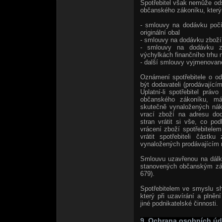
Spotřebitel však nemůže od
občanského zákoníku, který
- smlouvy na dodávku počíta
originální obal
- smlouvy na dodávku zboží 
- smlouvy na dodávku zb
výchylkách finančního trhu n
- další smlouvy vyjmenova
Oznámení spotřebitele o o
být dodavateli (prodávající
Uplatní-li spotřebitel prá
občanského zákoníku, má 
skutečně vynaložených nák
vrací zboží na adresu dod
stran vrátit si vše, co p
vrácení zboží spotřebitele
vrátit spotřebiteli částk
vynaložených prodávajícím n
Smlouvu uzavřenou na dálku
stanovených občanským zák
679).
Spotřebitelem ve smyslu s
který při uzavírání a plně
jiné podnikatelské činnosti.
9. Ochrana osobních úd