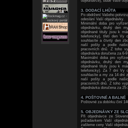
objednávce), bude Vaše obje
3. DODACÍ LHŮTA
Po obdržení Vašeho potvrzuj
odeslání Vaší objednávky.
Minimální doba pro vyříze
objednávku, druhý den my
objednané tituly jsou k m
telefonicky), třetí den Vy
souhlasíte a čtvrtý den zb
naší pošty a podle naši
pracovních dnů. Z toho vy
objednávka doručena za 6-9 
Maximální doba pro vyříze
objednávku, druhý den my
objednané tituly jsou k m
telefonicky). Za 7 dní Vy 
souhlasíte a my za 14 dní z
naší pošty a podle naši
pracovních dnů. Z toho vyp
objednávka doručena za 25-
4. POŠTOVNÉ A BALNÉ
Poštovné za dobírku činí 14
5. OBJEDNÁVKY ZE SL
Při objednávce ze Slovens
požadavkem Vaší objedná
zašleme ceny Vaší objedná