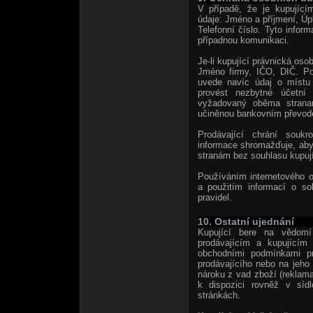
V případě, že je kupující
údaje: Jméno a příjmení, Úp
Telefonní číslo. Tyto inform
případnou komunikaci.
Je-li kupující právnická osob
Jméno firmy, IČO, DIČ. Po
uvede navíc údaj o místu
provést nezbytné účetní 
vyžadovaný oběma stranami
učiněnou bankovním převod
Prodávající chrání soukr
informace shromažďuje, aby 
stranám bez souhlasu kupují
Používáním internetového 
a použitím informací o s
pravidel.
10. Ostatní ujednání
Kupující bere na vědomí
prodávajícím a kupujícím
obchodními podmínkami pro
prodávajícího nebo na jeho 
nároku z vad zboží (reklama
k dispozici rovněž v sídl
stránkách.