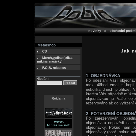
novinky
obchodní podm
Metalshop
Jak n
CD
Merchandise (trika,
mikiny, nášivky)
F.O.B. releases
1. OBJEDNÁVKA
Hledání
Po odeslání Vaší objednáv
max. 48hod email s kopií 
několika dnech prohlížet V
kterém Vás případně můžeme
objednávkou je Vaše obj
Reklama
rezervováno až do vyřízení 
2. POTVRZENÍ OBJEDN
Po zarezervování objedn
objednávku odpovědí na n
objednávky. Pokud nám pot
objednávky (popř. pokud neb