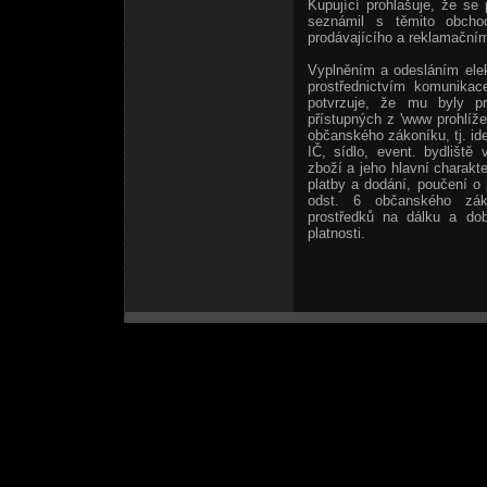
Kupující prohlašuje, že se
seznámil s těmito obcho
prodávajícího a reklamačním
Vyplněním a odesláním elek
prostřednictvím komunikac
potvrzuje, že mu byly p
přístupných z 'www prohlíže
občanského zákoníku, tj. ide
IČ, sídlo, event. bydliště
zboží a jeho hlavní charakt
platby a dodání, poučení o
odst. 6 občanského zák
prostředků na dálku a do
platnosti.