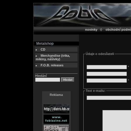
novinky
obchodní podm
Metalshop
CD
Údaje o odesílateli
Merchandise (trika,
mikiny, nášivky)
F.O.B. releases
*
Hledání
*
Text e-mailu:
Reklama