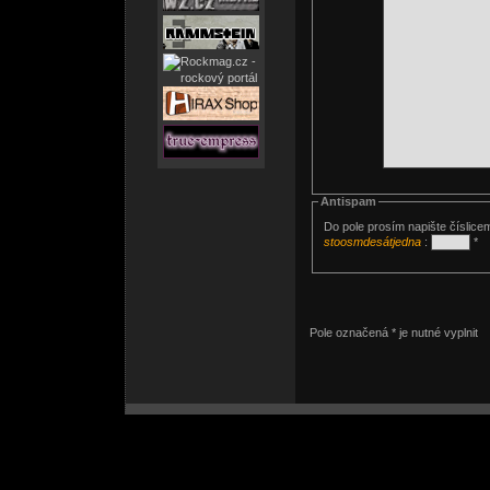
Antispam
Do pole prosím napište číslice
stoosmdesátjedna
:
*
Pole označená * je nutné vyplnit