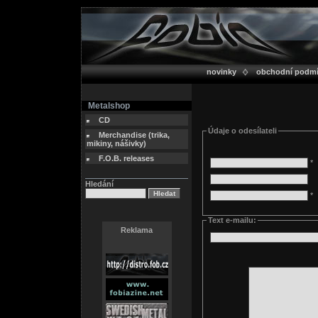
novinky
obchodní podm
Metalshop
CD
Údaje o odesílateli
Merchandise (trika,
mikiny, nášivky)
F.O.B. releases
*
Hledání
*
Text e-mailu:
Reklama