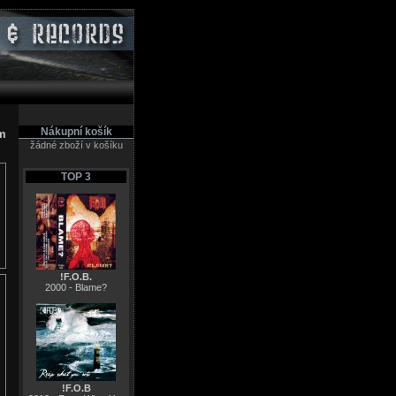
Nákupní košík
ám
žádné zboží v košíku
TOP 3
!F.O.B.
2000 - Blame?
!F.O.B