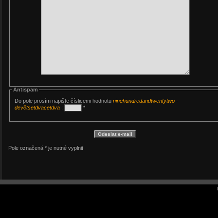
Antispam
Do pole prosím napište číslicemi hodnotu
ninehundredandtwentytwo -
devětsetdvacetdva
:
*
Pole označená * je nutné vyplnit