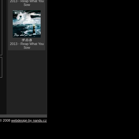
2013 - Reap What You
Sow
!F.O.B
2013 - Reap What You
Sow
© 2008
webdesign by nandu.cz