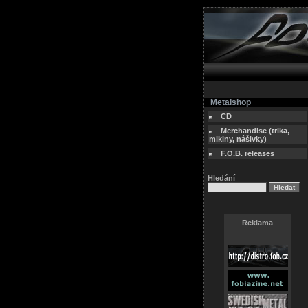
Metalshop
CD
Merchandise (trika,
mikiny, nášivky)
F.O.B. releases
Hledání
Reklama