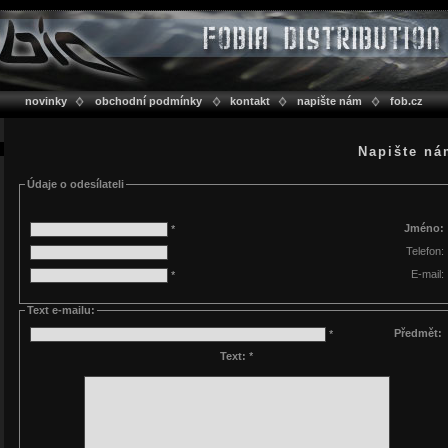
novinky
obchodní podmínky
kontakt
napište nám
fob.cz
Napište n
Údaje o odesílateli
Jméno:
*
Telefon:
E-mail:
*
Text e-mailu:
Předmět:
*
Text:
*