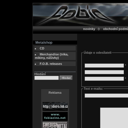
novinky
obchodní podm
Metalshop
CD
Údaje o odesílateli
Merchandise (trika,
mikiny, nášivky)
F.O.B. releases
*
Hledání
*
Text e-mailu:
Reklama