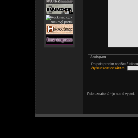
Antispam
Do pole prosím napište číslice
čtyřistasedmdesátdva
:
Pole označená * je nutné vyplnit