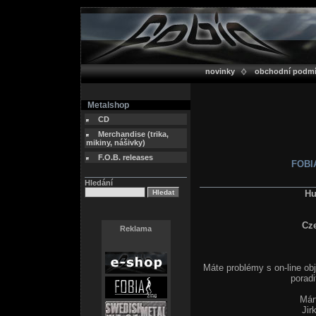
novinky
obchodní podm
Metalshop
CD
Merchandise (trika,
mikiny, nášivky)
F.O.B. releases
FOBIA
Hledání
Hu
Cz
Reklama
Máte problémy s on-line ob
poradi
Már
Jir