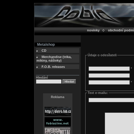
novinky
obchodní podm
Metalshop
CD
Údaje o odesílateli
Merchandise (trika,
mikiny, nášivky)
F.O.B. releases
*
Hledání
*
Text e-mailu:
Reklama