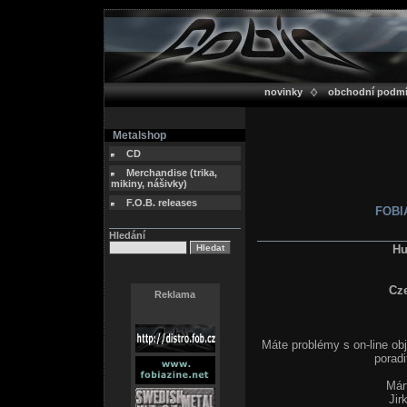
novinky
obchodní podm
Metalshop
CD
Merchandise (trika,
mikiny, nášivky)
F.O.B. releases
FOBIA
Hledání
Hu
Cz
Reklama
Máte problémy s on-line ob
poradi
Már
Jir