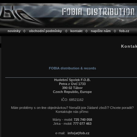
novinky
obchodní podmínky
kontakt
napište nám
fob.cz
Konta
FOBIA distribution & records
Hudební Spolek F.O.B.
Petra z Ústí 1733
390 02 Tábor
Czech Republic, Europe
IČO: 68521162
Máte problémy s on-line objednávkou? Nenašli jste žádané zboží? Chcete poradit?
Kontaktujte nás přímo:
Márty - mobil:
725 740 058
Jirka - mobil:
777 077 463
e-mail:
info(at)fob.cz