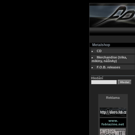
Metalshop
CD
Merchandise (trika,
mikiny, nášivky)
F.O.B. releases
Hledání
Reklama