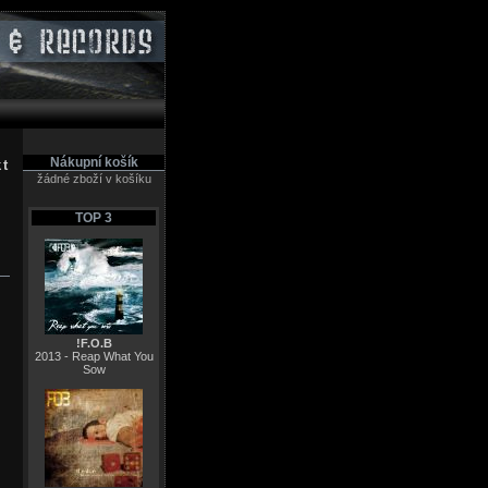
Nákupní košík
kt
žádné zboží v košíku
TOP 3
!F.O.B
2013 - Reap What You
Sow