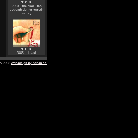
!F.O.B.
2008 - the dice - the
seventh dot for certain
victory
!F.O.B.
2005 - default
© 2008
webdesign by nandu.cz